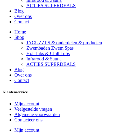
Infrarood & Sauna
ACTIES SUPERDEALS
Blog
Over ons
Contact
Home
Shop
JACUZZI’S & onderdelen & producten
Zwembaden Zwem Spas
Hot Tubs & Chill Tubs
Infrarood & Sauna
ACTIES SUPERDEALS
Blog
Over ons
Contact
Klantenservice
Mijn account
Veelgestelde vragen
Algemene voorwaarden
Contacteer ons
Mijn account