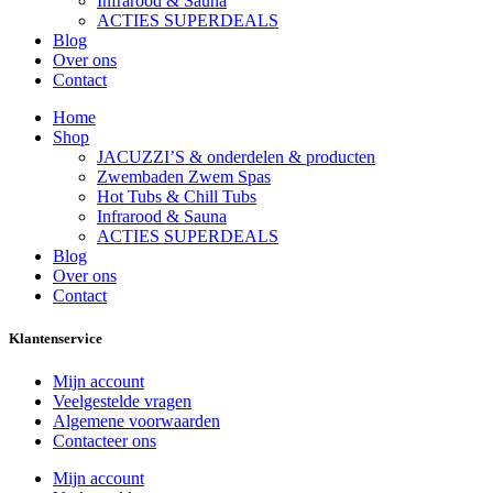
Infrarood & Sauna
ACTIES SUPERDEALS
Blog
Over ons
Contact
Home
Shop
JACUZZI’S & onderdelen & producten
Zwembaden Zwem Spas
Hot Tubs & Chill Tubs
Infrarood & Sauna
ACTIES SUPERDEALS
Blog
Over ons
Contact
Klantenservice
Mijn account
Veelgestelde vragen
Algemene voorwaarden
Contacteer ons
Mijn account